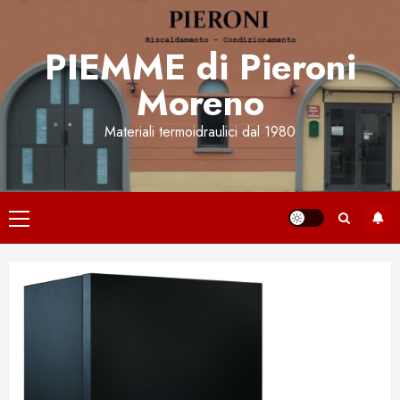
Vai
al
PIEMME di Pieroni
contenuto
Moreno
Materiali termoidraulici dal 1980
Menu
principale